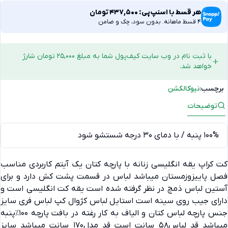
هر قسط با اسنپ‌پی:
437,500
تومان
4 قسط ماهانه. بدون سود، چک و ضامن
با ثبت نام در وب سایت کیف‌پول شما به مبلغ 25,000 تومان شارژ
خواهد شد.
برچسب:
نیوکالکشن
توضیحات
100% پنبه / با دمای 30 درجه شستشو شود
کت کراپ یقه انگلیسی زنانه با پارچه کتان یک آیتم کاربردی مناسب
فصل پاییزوزمستان میباشد لباس در قسمت پشت کش دارد و برای
آستین لباس ذمچ در نظر گرفته شده است یقه کت انگلیسی است و
دارای جیب روی سینه است استایل لباس کژوال کپ لباس فری سایز
جنس پارچه لباس کتان و الیاف به کار رغته در بافت پارچه 100٪پنبه
دیدگاه ها
میباشد قد لباس58 سانت است قد مدل170 سانت میباشد سایز