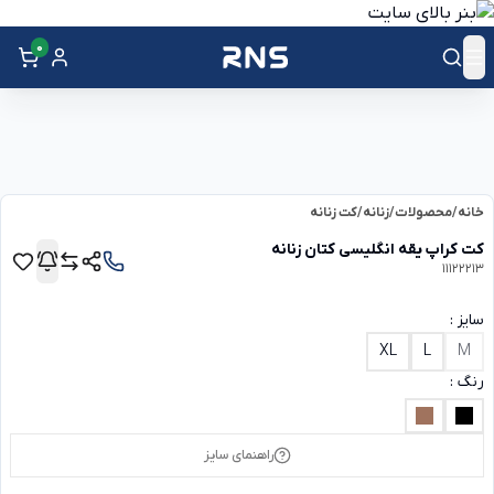
0
خانه
/
محصولات
/
زنانه
/
کت زنانه
کت کراپ یقه انگلیسی کتان زنانه
11122213
سایز :
XL
L
M
رنگ :
راهنمای سایز