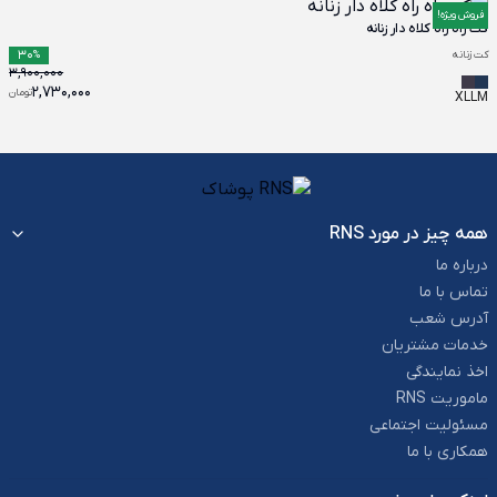
فروش ویژه!
کت راه راه کلاه دار زنانه
30
کت زنانه
%
3,900,000
2,730,000
تومان
XL
L
M
همه چیز در مورد RNS
درباره ما
تماس با ما
آدرس شعب
خدمات مشتریان
اخذ نمایندگی
ماموریت RNS
مسئولیت اجتماعی
همکاری با ما