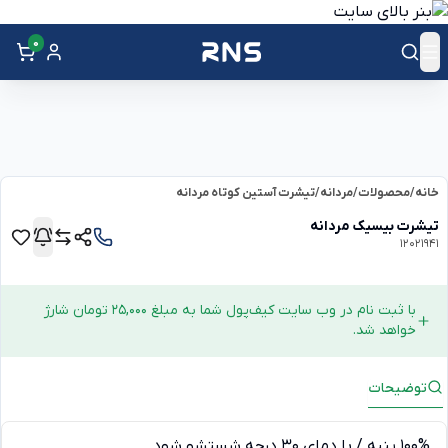
0
خانه
/
محصولات
/
مردانه
/
تیشرت آستین کوتاه مردانه
تیشرت بیسیک مردانه
12021941
با ثبت نام در وب سایت کیف‌پول شما به مبلغ 25,000 تومان شارژ
خواهد شد.
توضیحات
100% پنبه / با دمای 30 درجه شستشو شود