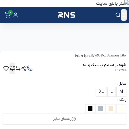
0
خانه
/
محصولات
/
زنانه
/
شومیز و بلوز
شومیز اسلیم بیسیک زنانه
11272515
سایز :
XL
L
M
رنگ :
راهنمای سایز