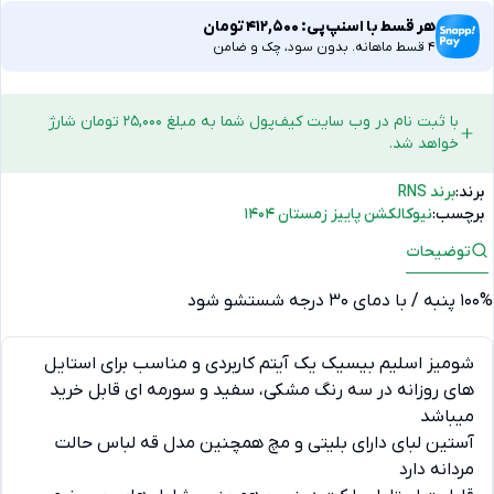
هر قسط با اسنپ‌پی:
412,500
تومان
4 قسط ماهانه. بدون سود، چک و ضامن
با ثبت نام در وب سایت کیف‌پول شما به مبلغ 25,000 تومان شارژ
خواهد شد.
برند:
برند RNS
برچسب:
نیوکالکشن پاییز زمستان 1404
توضیحات
100% پنبه / با دمای 30 درجه شستشو شود
شومیز اسلیم بیسیک یک آیتم کاربردی و مناسب برای استایل
های روزانه در سه رنگ مشکی، سفید و سورمه ای قابل خرید
میباشد
آستین لبای دارای بلیتی و مچ همچنین مدل قه لباس حالت
مردانه دارد