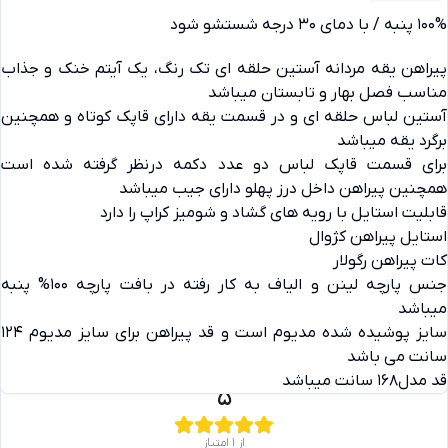
100% پنبه / با دمای 30 درجه شستشو شود
پیراهن یقه مردانه آستین حلقه ای تک رنگ، یک آیتم خنک و جذاب
مناسب فصل بهار و تابستان میباشد
آستین لباس حلقه ای و در قسمت یقه دارای قاپک کوتاه و همچنین
برگرد یقه میباشد
برای قسمت قاپک لباس دو عدد دکمه درنظر گرفته شده است
همچنین پیراهن داخل درز پهلو دارای جیب میباشد
قابلیت استایل با رویه های گشاد و شومیز کراپ را دارد
استایل پیراهن کژوال
کات پیراهن رگولار
جنس پارچه لینن و الیاف به کار رفته در بافت پارچه 100% پنبه
میباشد
سایز پوشیده شده مدیوم است و قد پیراهن برای سایز مدیوم 124
دیدگاه ها
سانت می باشد
قد مدل168 سانت میباشد
5
از 1 امتیاز