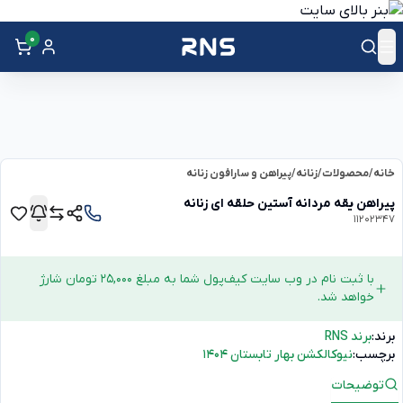
0
خانه
/
محصولات
/
زنانه
/
پیراهن و سارافون زنانه
پیراهن یقه مردانه آستین حلقه ای زنانه
11202347
با ثبت نام در وب سایت کیف‌پول شما به مبلغ 25,000 تومان شارژ
خواهد شد.
برند:
برند RNS
برچسب:
نیوکالکشن بهار تابستان 1404
توضیحات