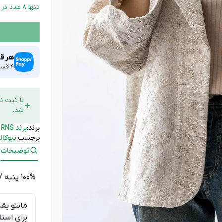
تنها 8 عدد در انبار باقی مانده!
هر قس
4 قسط ماهانه. بدون سود، چک و ضامن
شد.
برند:
برند RNS
برچسب:
نیوکالک
توضیحات
100% پنبه / با دمای 30 درجه شستشو شود
مانتو یقه
برای استا