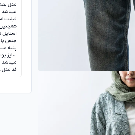
مدل یقه ل
میباشد
قبلیت اس
همچنین ب
استایل ل
پنبه میب
میباشد
قد مدل 168 سانت میباشد