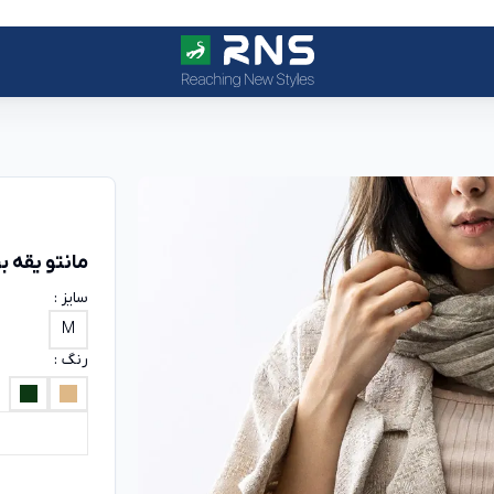
مانتو یقه بر
سایز :
M
رنگ :