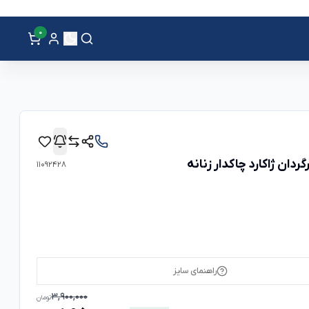
0
گردان ژاکارد چاکدار زنانه
11092428
راهنمای سایز
3,900,000
تومان