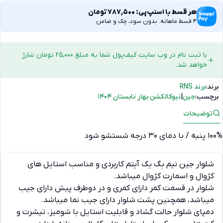
هر قسط با اسنپ‌پی:
787,500
تومان
4 قسط ماهانه. بدون سود، چک و ضامن
با ثبت نام در وب سایت کیف‌پول شما به مبلغ 25,000 تومان شارژ
خواهد شد.
برند:
برند RNS
برچسب:
جین
|
نیوکالکشن بهار تابستان 1404
توضیحات
100% پنبه / با دمای 30 درجه شستشو شود
شلوار جین نیم بگ یک آیتم کاربردی و مناسب استایل های
کژوال و اسمارت کژوال میباشد.
شلوار در قسمت کمر دارای کمری و در دوطرف پیش دارای جیب
میباشد، همچنین پشت شلوار دارای جیب نما میباشد.
دمپای شلوار حالت گشاد و قابلیت استایل با شومیز، تیشرت و