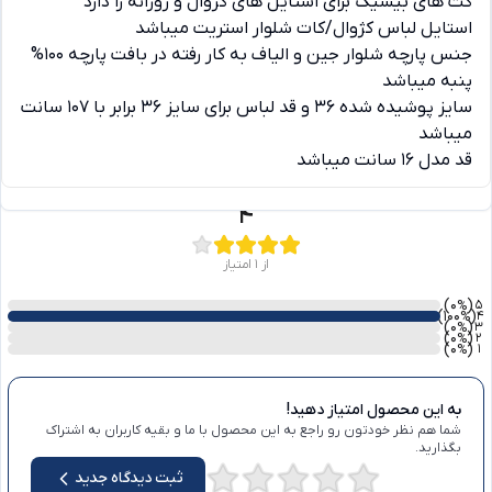
کت های بیسیک برای استایل های کژوال و روزانه را دارد
استایل لباس کژوال/کات شلوار استریت میباشد
جنس پارچه شلوار جین و الیاف به کار رفته در بافت پارچه 100%
پنبه میباشد
سایز پوشیده شده 36 و قد لباس برای سایز 36 برابر با 107 سانت
میباشد
قد مدل 16 سانت میباشد
دیدگاه ها
4
از 1 امتیاز
)
(0
5
%
)
(100
4
%
)
(0
3
%
)
(0
2
%
)
(0
1
%
به این محصول امتیاز دهید!
شما هم نظر خودتون رو راجع به این محصول با ما و بقیه کاربران به اشتراک
بگذارید.
ثبت دیدگاه جدید