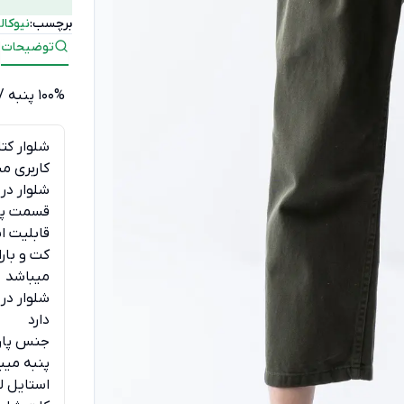
برچسب:
نیوکا
توضیحات
100% پنبه / با دمای 30 درجه شستشو شود
شلوار کت
کاربری م
شلوار در
قسمت پش
قابلیت ا
کت و بار
میباشد
شلوار در 
دارد
پنبه میب
استایل ل